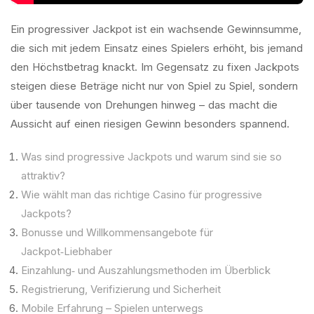
Ein progressiver Jackpot ist ein wachsende Gewinnsumme,
die sich mit jedem Einsatz eines Spielers erhöht, bis jemand
den Höchstbetrag knackt. Im Gegensatz zu fixen Jackpots
steigen diese Beträge nicht nur von Spiel zu Spiel, sondern
über tausende von Drehungen hinweg – das macht die
Aussicht auf einen riesigen Gewinn besonders spannend.
Was sind progressive Jackpots und warum sind sie so
attraktiv?
Wie wählt man das richtige Casino für progressive
Jackpots?
Bonusse und Willkommensangebote für
Jackpot‑Liebhaber
Einzahlung‑ und Auszahlungsmethoden im Überblick
Registrierung, Verifizierung und Sicherheit
Mobile Erfahrung – Spielen unterwegs