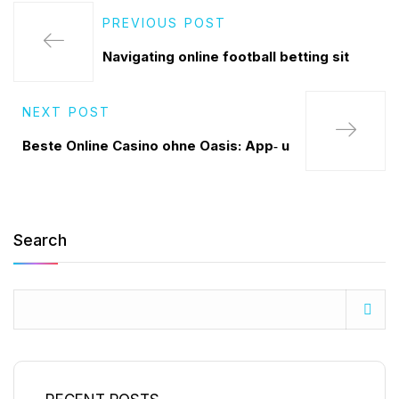
PREVIOUS POST
Navigating online football betting sit
NEXT POST
Beste Online Casino ohne Oasis: App‑ u
Search