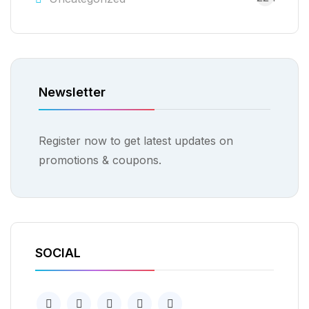
Newsletter
Register now to get latest updates on
promotions & coupons.
SOCIAL