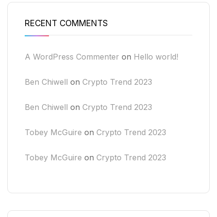
RECENT COMMENTS
A WordPress Commenter
on
Hello world!
Ben Chiwell
on
Crypto Trend 2023
Ben Chiwell
on
Crypto Trend 2023
Tobey McGuire
on
Crypto Trend 2023
Tobey McGuire
on
Crypto Trend 2023