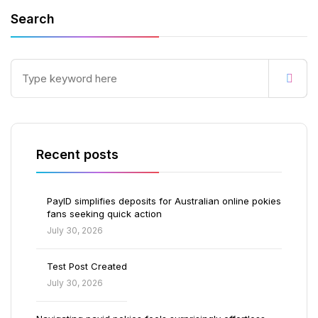
Search
Recent posts
PayID simplifies deposits for Australian online pokies
fans seeking quick action
July 30, 2026
Test Post Created
July 30, 2026