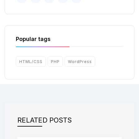
Popular tags
HTML/CSS
PHP
WordPress
RELATED POSTS