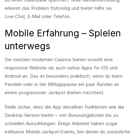
erkennt das Problem frühzeitig und bietet Hilfe via
Live‑Chat, E‑Mail oder Telefon.
Mobile Erfahrung – Spielen
unterwegs
Die meisten modernen Casinos bieten sowohl eine
responsive Website als auch native Apps für iOS und
Android an. Das ist besonders praktisch, wenn du beim
Pendeln oder in der Mittagspause ein paar Runden an
einem progressiven Jackpot drehen möchtest.
Stelle sicher, dass die App dieselben Funktionen wie die
Desktop‑Version bietet – von Bonusangeboten bis zu
schnellen Auszahlungen. Einige Anbieter haben sogar
exklusive Mobile‑Jackpot‑Events, bei denen du zusätzliche